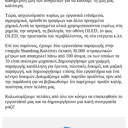
καθημερινή ζωή των ανθρώπων για να κάνουμε τη ζωή μας
καλύτερη.
Τώρα, ασχολούμαστε κυρίως με οργανικά ενδιάμεσα,
αγροχημικά, πρόσθετα τροφίμων και άλλα προηγμένα
χημικά.Αυτά τα προηγμένα υλικά χρησιμοποιούνται ευρέως στη
χημεία, την ιατρική, τη βιολογία, την οθόνη OLED, το φως
OLED, την προστασία του περιβάλλοντος, τη νέα ενέργεια κ.λπ.
Επί του παρόντος, έχουμε δύο εργοστάσια παραγωγής στην
επαρχία Shandong.Καλύπτει έκταση 30.000 τετραγωνικών
μέτρων και απασχολεί πάνω από 100 άτομα, εκ των οποίων τα
10 είναι ανώτεροι μηχανικοί.Δημιουργήσαμε μια γραμμή
παραγωγής κατάλληλη για έρευνα, πιλοτικές δοκιμές και μαζική
παραγωγή, και δημιουργήσαμε επίσης δύο εργαστήρια και ένα
κέντρο δοκιμών.
Δοκιμάζουμε κάθε παρτίδα προϊόντος πριν από
την παράδοση για να βεβαιωθούμε ότι παρέχουμε προϊόν καλής
ποιότητας στον πελάτη μας.
Καλωσορίζουμε πελάτες από όλο τον κόσμο να επισκεφθούν το
εργοστάσιό μας και να δημιουργήσουν μια καλή συνεργασία
μαζί!