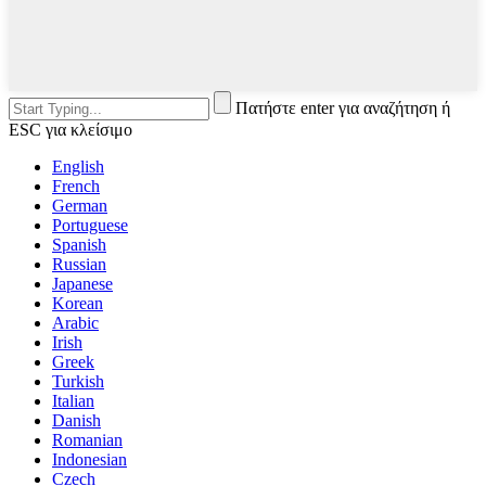
Πατήστε enter για αναζήτηση ή
ESC για κλείσιμο
English
French
German
Portuguese
Spanish
Russian
Japanese
Korean
Arabic
Irish
Greek
Turkish
Italian
Danish
Romanian
Indonesian
Czech