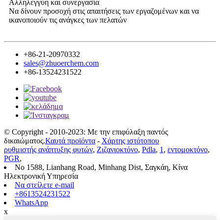
Αλληλεγγύη και συνεργασία
Να δίνουν προσοχή στις απαιτήσεις των εργαζομένων και να
ικανοποιούν τις ανάγκες των πελατών
+86-21-20970332
sales@zhuoerchem.com
+86-13524231522
© Copyright - 2010-2023: Με την επιφύλαξη παντός
δικαιώματος.
Καυτά προϊόντα
-
Χάρτης ιστότοπου
ρυθμιστής ανάπτυξης φυτών
,
Ζιζανιοκτόνο
,
Pdla
,
1
,
εντομοκτόνο
,
PGR
,
No 1588, Lianhang Road, Minhang Dist, Σαγκάη, Κίνα
Ηλεκτρονική Υπηρεσία
Να στείλετε e-mail
+8613524231522
WhatsApp
x