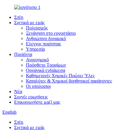
Σπίτι
Σχετικά με εμάς
Πολιτισμός
Ξενάγηση στο εργοστάσιο
Ανθρώπινο δυναμικό
Ελεγχος ποιότητας
Υπηρεσία
Προϊόντα
Αγροχημικό
Πρόσθετο Τροφίμων
Οργανικά ενδιάμεσα
Καθημερινές Χημικές Πρώτες Ύλες
Καταλύτες & Χημικοί βοηθητικοί παράγοντες
Οι υπολοιποι
Νέα
Συχνές ερωτήσεις
Επικοινωνήστε μαζί μας
English
Σπίτι
Σχετικά με εμάς