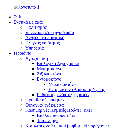
Σπίτι
Σχετικά με εμάς
Πολιτισμός
Ξενάγηση στο εργοστάσιο
Ανθρώπινο δυναμικό
Ελεγχος ποιότητας
Υπηρεσία
Προϊόντα
Αγροχημική
Βιολογικά Αγροχημικά
Μυκητοκτόνο
Ζιζανιοκτόνο
Εντομοκτόνο
Μαλακιοκτόνο
Εντομοκτόνο Δημόσιας Υγείας
Ρυθμιστής ανάπτυξης φυτών
Πρόσθετο Τροφίμων
Οργανικά ενδιάμεσα
Καθημερινές Χημικές Πρώτες Ύλες
Καλλυντικά πεπτίδια
Τασιενεργό
Καταλύτες & Χημικοί βοηθητικοί παράγοντες