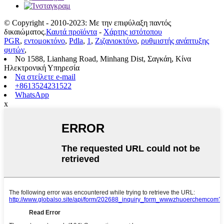
© Copyright - 2010-2023: Με την επιφύλαξη παντός
δικαιώματος.
Καυτά προϊόντα
-
Χάρτης ιστότοπου
PGR
,
εντομοκτόνο
,
Pdla
,
1
,
Ζιζανιοκτόνο
,
ρυθμιστής ανάπτυξης
φυτών
,
No 1588, Lianhang Road, Minhang Dist, Σαγκάη, Κίνα
Ηλεκτρονική Υπηρεσία
Να στείλετε e-mail
+8613524231522
WhatsApp
x