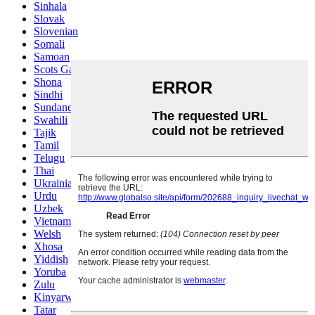
Sinhala
Slovak
Slovenian
Somali
Samoan
Scots Gaelic
Shona
Sindhi
Sundanese
Swahili
Tajik
Tamil
Telugu
Thai
Ukrainian
Urdu
Uzbek
Vietnamese
Welsh
Xhosa
Yiddish
Yoruba
Zulu
Kinyarwanda
Tatar