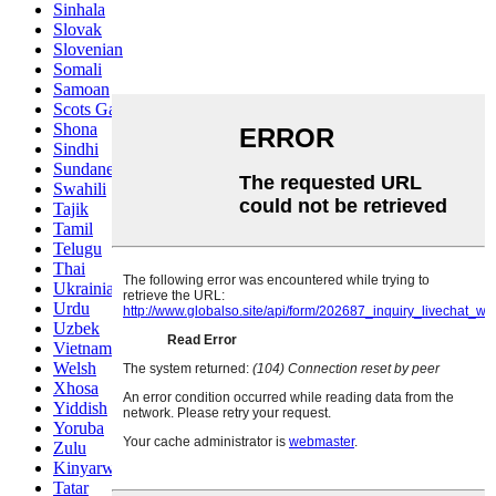
Sinhala
Slovak
Slovenian
Somali
Samoan
Scots Gaelic
Shona
Sindhi
Sundanese
Swahili
Tajik
Tamil
Telugu
Thai
Ukrainian
Urdu
Uzbek
Vietnamese
Welsh
Xhosa
Yiddish
Yoruba
Zulu
Kinyarwanda
Tatar