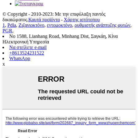
© Copyright - 2010-2023: Με την επιφύλαξη παντός
δικαιώματος.
Καυτά προϊόντα
-
Χάρτης ιστότοπου
1
,
Pdla
,
Ζιζανιοκτόνο
,
εντομοκτόνο
,
ρυθμιστής ανάπτυξης φυτών
,
PGR
,
No 1588, Lianhang Road, Minhang Dist, Σαγκάη, Κίνα
Ηλεκτρονική Υπηρεσία
Να στείλετε e-mail
+8613524231522
WhatsApp
x