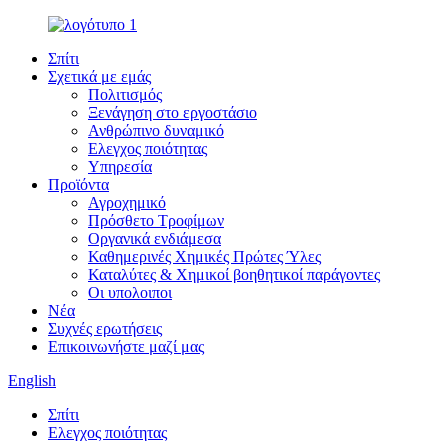
Σπίτι
Σχετικά με εμάς
Πολιτισμός
Ξενάγηση στο εργοστάσιο
Ανθρώπινο δυναμικό
Ελεγχος ποιότητας
Υπηρεσία
Προϊόντα
Αγροχημικό
Πρόσθετο Τροφίμων
Οργανικά ενδιάμεσα
Καθημερινές Χημικές Πρώτες Ύλες
Καταλύτες & Χημικοί βοηθητικοί παράγοντες
Οι υπολοιποι
Νέα
Συχνές ερωτήσεις
Επικοινωνήστε μαζί μας
English
Σπίτι
Ελεγχος ποιότητας