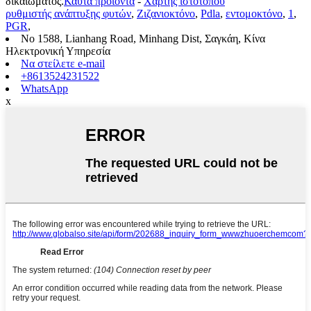
δικαιώματος.
Καυτά προϊόντα
-
Χάρτης ιστότοπου
ρυθμιστής ανάπτυξης φυτών
,
Ζιζανιοκτόνο
,
Pdla
,
εντομοκτόνο
,
1
,
PGR
,
No 1588, Lianhang Road, Minhang Dist, Σαγκάη, Κίνα
Ηλεκτρονική Υπηρεσία
Να στείλετε e-mail
+8613524231522
WhatsApp
x