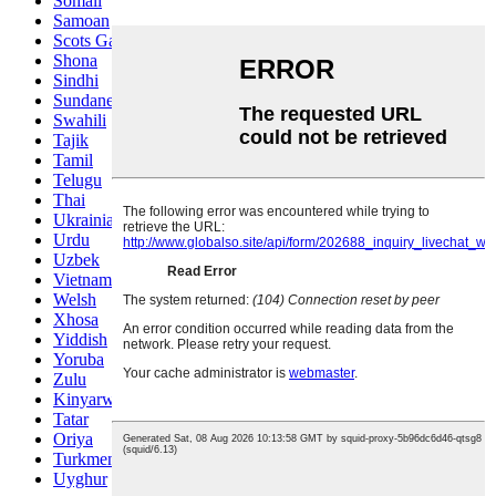
Somali
Samoan
Scots Gaelic
Shona
Sindhi
Sundanese
Swahili
Tajik
Tamil
Telugu
Thai
Ukrainian
Urdu
Uzbek
Vietnamese
Welsh
Xhosa
Yiddish
Yoruba
Zulu
Kinyarwanda
Tatar
Oriya
Turkmen
Uyghur