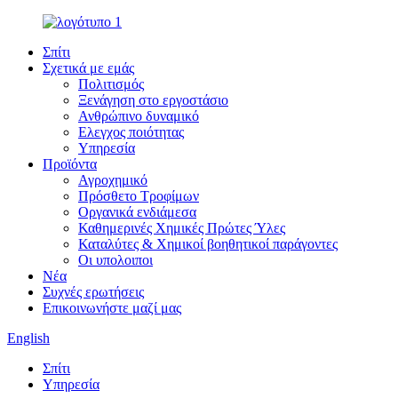
Σπίτι
Σχετικά με εμάς
Πολιτισμός
Ξενάγηση στο εργοστάσιο
Ανθρώπινο δυναμικό
Ελεγχος ποιότητας
Υπηρεσία
Προϊόντα
Αγροχημικό
Πρόσθετο Τροφίμων
Οργανικά ενδιάμεσα
Καθημερινές Χημικές Πρώτες Ύλες
Καταλύτες & Χημικοί βοηθητικοί παράγοντες
Οι υπολοιποι
Νέα
Συχνές ερωτήσεις
Επικοινωνήστε μαζί μας
English
Σπίτι
Υπηρεσία