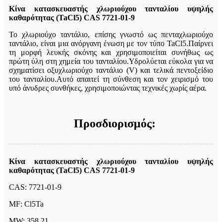
Κίνα κατασκευαστής χλωριούχου τανταλίου υψηλής
καθαρότητας (TaCl5) CAS 7721-01-9
Το χλωριούχο ταντάλιο, επίσης γνωστό ως πενταχλωριούχο
ταντάλιο, είναι μια ανόργανη ένωση με τον τύπο TaCl5.Παίρνει
τη μορφή λευκής σκόνης και χρησιμοποιείται συνήθως ως
πρώτη ύλη στη χημεία του τανταλίου.Υδρολύεται εύκολα για να
σχηματίσει οξυχλωριούχο ταντάλιο (V) και τελικά πεντοξείδιο
του τανταλίου.Αυτό απαιτεί τη σύνθεση και τον χειρισμό του
υπό άνυδρες συνθήκες, χρησιμοποιώντας τεχνικές χωρίς αέρα.
Προσδιορισμός:
Κίνα κατασκευαστής χλωριούχου τανταλίου υψηλής
καθαρότητας (TaCl5) CAS 7721-01-9
CAS: 7721-01-9
MF: Cl5Ta
MW: 358,21