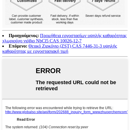
Προηγούμενος:
Προμήθεια εργοστασίων υψηλής καθαρότητας
χλωριούχο νιόβιο NbCl5 CAS 10026-12-7
Επόμενο:
Θειικό Ζιρκόνιο (ZST) CAS 7446-31-3 υψηλής
καθαρότητας με εργοστασιακή τιμή