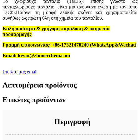
Το χλωριούχο ταντάλιο (TaCl5), επίσης γνωστό ως
πενταχλωριούχο ταντάλιο, είναι μια ανόργανη ένωση με τον τύπο
TaCl5.Παίρνει τη μορφή λευκής σκόνης και χρησιμοποιείται
συνήθως ως πρώτη ύλη στη χημεία του τανταλίου.
Καλή ποιότητα & γρήγορη παράδοση & υπηρεσία
προσαρμογής
Γραμμή επικοινωνίας: +86-17321470240 (WhatsApp&Wechat)
Email: kevin@zhuoerchem.com
Στείλτε μας email
Λεπτομέρεια προϊόντος
Ετικέτες προϊόντων
Περιγραφή