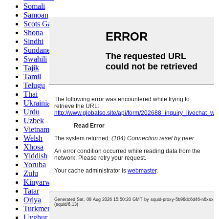
Somali
Samoan
Scots Gaelic
Shona
Sindhi
Sundanese
Swahili
Tajik
Tamil
Telugu
Thai
Ukrainian
Urdu
Uzbek
Vietnamese
Welsh
Xhosa
Yiddish
Yoruba
Zulu
Kinyarwanda
Tatar
Oriya
Turkmen
Uyghur