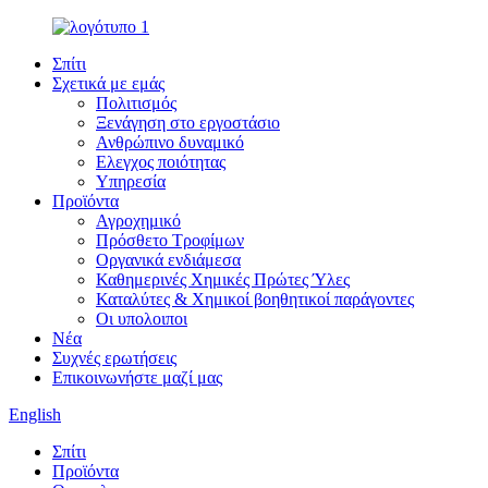
Σπίτι
Σχετικά με εμάς
Πολιτισμός
Ξενάγηση στο εργοστάσιο
Ανθρώπινο δυναμικό
Ελεγχος ποιότητας
Υπηρεσία
Προϊόντα
Αγροχημικό
Πρόσθετο Τροφίμων
Οργανικά ενδιάμεσα
Καθημερινές Χημικές Πρώτες Ύλες
Καταλύτες & Χημικοί βοηθητικοί παράγοντες
Οι υπολοιποι
Νέα
Συχνές ερωτήσεις
Επικοινωνήστε μαζί μας
English
Σπίτι
Προϊόντα