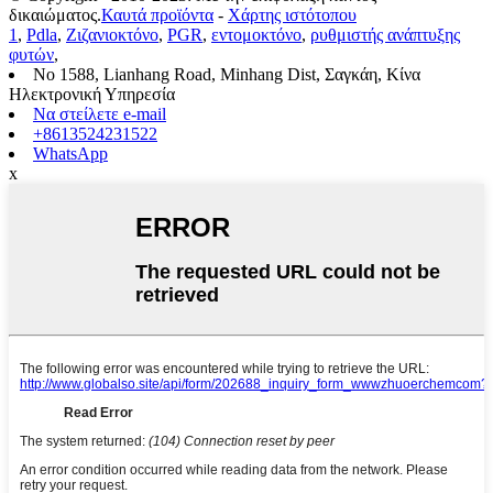
δικαιώματος.
Καυτά προϊόντα
-
Χάρτης ιστότοπου
1
,
Pdla
,
Ζιζανιοκτόνο
,
PGR
,
εντομοκτόνο
,
ρυθμιστής ανάπτυξης
φυτών
,
No 1588, Lianhang Road, Minhang Dist, Σαγκάη, Κίνα
Ηλεκτρονική Υπηρεσία
Να στείλετε e-mail
+8613524231522
WhatsApp
x