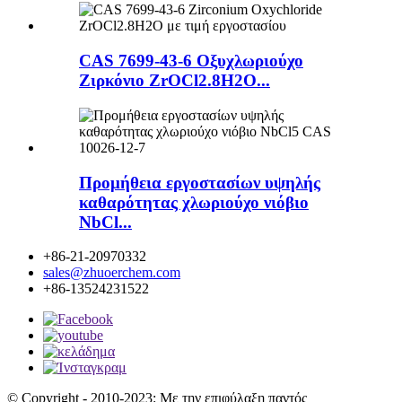
CAS 7699-43-6 Οξυχλωριούχο
Ζιρκόνιο ZrOCl2.8H2O...
Προμήθεια εργοστασίων υψηλής
καθαρότητας χλωριούχο νιόβιο
NbCl...
+86-21-20970332
sales@zhuoerchem.com
+86-13524231522
© Copyright - 2010-2023: Με την επιφύλαξη παντός