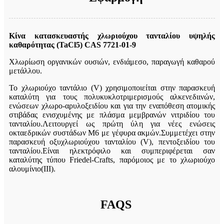
Κίνα κατασκευαστής χλωριούχου τανταλίου υψηλής
καθαρότητας (TaCl5) CAS 7721-01-9
Χλωρίωση οργανικών ουσιών, ενδιάμεσο, παραγωγή καθαρού
μετάλλου.
Το χλωριούχο ταντάλιο (V) χρησιμοποιείται στην παρασκευή
καταλύτη για τους πολυκυκλοτριμερισμούς αλκενεδιινών,
ενώσεων χλωρο-αρυλοξειδίου και για την εναπόθεση ατομικής
στιβάδας ενισχυμένης με πλάσμα μεμβρανών νιτριδίου του
τανταλίου.Λειτουργεί ως πρώτη ύλη για νέες ενώσεις
οκταεδρικών συστάδων Μ6 με γέφυρα ακμών.Συμμετέχει στην
παρασκευή οξυχλωριούχου τανταλίου (V), πεντοξειδίου του
τανταλίου.Είναι ηλεκτρόφιλο και συμπεριφέρεται σαν
καταλύτης τύπου Friedel-Crafts, παρόμοιος με το χλωριούχο
αλουμίνιο(III).
FAQS