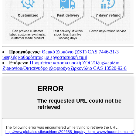
Προηγούμενος:
Θειικό Ζιρκόνιο (ZST) CAS 7446-31-3
υψηλής καθαρότητας με εργοστασιακή τιμή
Επόμενο:
Προμήθεια κατασκευαστή ZOC/Οξυχλωρίδιο
Ζιρκονίου/Οκταένυδρο χλωριούχο ζιρκονύλιο CAS 13520-92-8