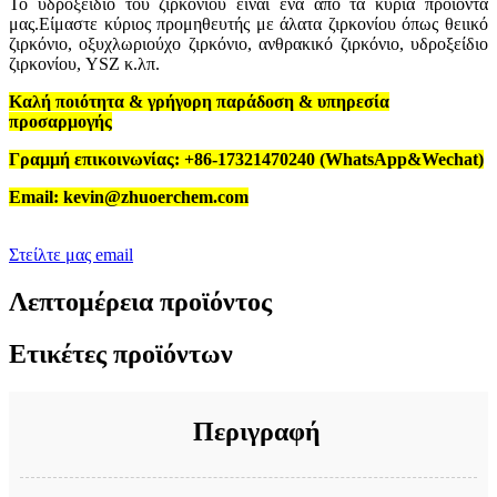
Το υδροξείδιο του ζιρκονίου είναι ένα από τα κύρια προϊόντα
μας.Είμαστε κύριος προμηθευτής με άλατα ζιρκονίου όπως θειικό
ζιρκόνιο, οξυχλωριούχο ζιρκόνιο, ανθρακικό ζιρκόνιο, υδροξείδιο
ζιρκονίου, YSZ κ.λπ.
Καλή ποιότητα & γρήγορη παράδοση & υπηρεσία
προσαρμογής
Γραμμή επικοινωνίας: +86-17321470240 (WhatsApp&Wechat)
Email: kevin@zhuoerchem.com
Στείλτε μας email
Λεπτομέρεια προϊόντος
Ετικέτες προϊόντων
Περιγραφή