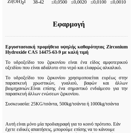
Zr(OH)
I
38-42
≤0,0500
≤0,0020
≤0,0100
≤0,0010
2
Εφαρμογή
Εργοστασιακή προμήθεια υψηλής καθαρότητας Zirconium
Hydroxide CAS 14475-63-9 με καλή τιμή
Το υδροξείδιο του ζιρκονίου είναι ένα είδος αμφοτερικού
οξειδίου που είναι αδιάλυτο στο νερό και ελαφρώς αλκαλικό.
Το υδροξείδιο του ζιρκονίου χρησιμοποιείται ευρέως στην
παρασκευή χρωστικών, γυαλιού, βαφών και άλλων
βιομηχανιών.Είναι επίσης ένα σημαντικό ενδιάμεσο για την
παρασκευή άλλων ενώσεων ζιρκονίου.
Συσκευασία: 25KG/τσάντα, 500kg/τσάντα ή 1000kg/τσάντα
Αυτή είναι μόνο μία προδιαγραφή για το κοινό πρότυπο. Εάν
έχετε ειδικές απαιτήσεις, μπορούμε επίσης να το κάνουμε