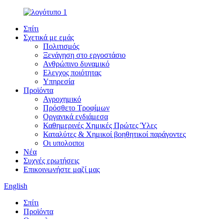
Σπίτι
Σχετικά με εμάς
Πολιτισμός
Ξενάγηση στο εργοστάσιο
Ανθρώπινο δυναμικό
Ελεγχος ποιότητας
Υπηρεσία
Προϊόντα
Αγροχημικό
Πρόσθετο Τροφίμων
Οργανικά ενδιάμεσα
Καθημερινές Χημικές Πρώτες Ύλες
Καταλύτες & Χημικοί βοηθητικοί παράγοντες
Οι υπολοιποι
Νέα
Συχνές ερωτήσεις
Επικοινωνήστε μαζί μας
English
Σπίτι
Προϊόντα