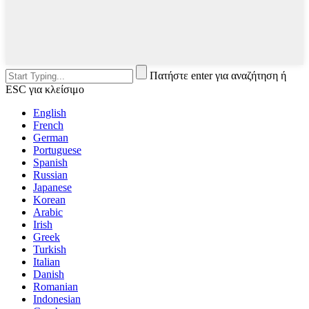
Πατήστε enter για αναζήτηση ή
ESC για κλείσιμο
English
French
German
Portuguese
Spanish
Russian
Japanese
Korean
Arabic
Irish
Greek
Turkish
Italian
Danish
Romanian
Indonesian