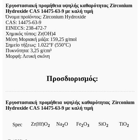
Εργοστασιακή προμήθεια υψηλής καθαρότητας Zirconium
Hydroxide CAS 14475-63-9 με καλή τιμή
Όνομα προϊόντος: Zirconium Hydroxide
CAS: 14475-63-9
EINECS: 238-472-7
Χημικός τύπος: Zr(OH)4
Μέση Μοριακή μάζα: 159,25 g/mol
Σημείο τήξεως: 1.022°F (550°C)
Πυκνότητα: 3,25 g/cm³
Μορφή: Λευκή σκόνη
Προσδιορισμός:
Εργοστασιακή προμήθεια υψηλής καθαρότητας Zirconium
Hydroxide CAS 14475-63-9 με καλή τιμή
Zr(Hf)O
Na
O
Fe
O
SiO
TiO
Spec
2
2
2
3
2
2