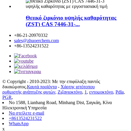
Θειικό ζιρκόνιο υψηλής καθαρότητας
(ZST) CAS 7446-31-...
+86-21-20970332
sales@zhuoerchem.com
+86-13524231522
© Copyright - 2010-2023: Με την επιφύλαξη παντός
δικαιώματος.
Καυτά προϊόντα
-
Χάρτης ιστότοπου
ρυθμιστής ανάπτυξης φυτών
,
Ζιζανιοκτόνο
,
1
,
εντομοκτόνο
,
Pdla
,
PGR
,
No 1588, Lianhang Road, Minhang Dist, Σαγκάη, Κίνα
Ηλεκτρονική Υπηρεσία
Να στείλετε e-mail
+8613524231522
WhatsApp
x